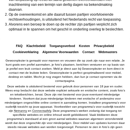
inachtneming van een termijn van dertig dagen na bekendmaking
daarvan.
Op de overeenkomst en alle daaruit tussen partijen voortvloeiende
rechtsverhoudingen, is uitsluitend het Nederlands recht van toepassing.
Alvorens een beroep te doen op de rechter zijn partijen verplicht zich
optimaal in te spannen om het geschil in onderling overleg te beslechten.
FAQ
Klachtbeleid
Toegangsverbod
Kosten
Privacybeleid
Cookieverklaring
Algemene Voorwaarden
Contact
Webmasters
Gewoonplezier is gemaakt voor mannen en vrouwen die op zoek zijn naar een relatie. Je
kunt gratis een profiel aanmaken, je foto's plaatsen, berichten versturen en op basis van
je profiel een leuk contact zoeken. Meld je direct aan bij Gewoonplezier en kom direct in
contact met de leukste leden. Gewoonplezier is perfect geoptimaliseerd voor mobiel,
desktop en tablet. Mocht je nog vragen hebben, dan kun je contact opnemen via de
contactpagina.
Deze website is uitsluitend bestemd voor gebruik door personen van 18 jaar en ouder.
Wees erop bedacht dat deze website expliciet seksuele en erotische content, zoals foto’s
en tekstberichten, bevat. Deze zijn niet bestemd voor jouw eventueel minderjarige
kinderen. Voorkom dat jouw minderjarige kinderen met erotische of anderszins voor
minderjarigen ongeschikte online content in aanraking komen. Installeer programma’s voor
ouderlijk toezicht op jouw apparaat. Voorbeelden van programma’s voor ouderlijk toezicht
zijn
Netnanny
en
Connectsafely
. Deze programma’s werken zodanig dat toegang tot
specifieke websites en online inhoud wordt geblokkeerd. Vaak blokkeren deze
programma’s standaard al een groot aantal websites waarvan algemeen verondersteld
wordt dat deze ongeschikt zijn voor minderjarigen. Door middel van updates kunnen daar
steeds nieuwe websites aan worden toegevoegd. Personen te zien in foto’s zijn geen