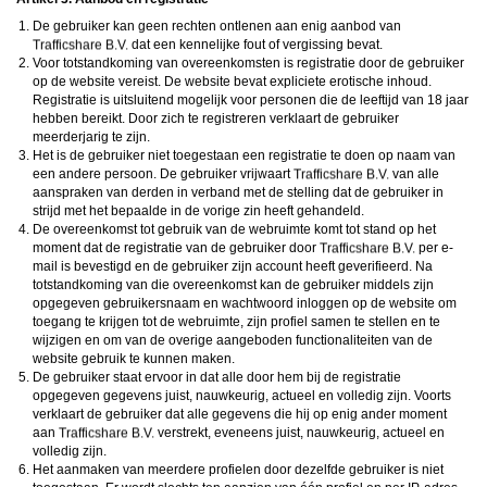
De gebruiker kan geen rechten ontlenen aan enig aanbod van
dat een kennelijke fout of vergissing bevat.
Voor totstandkoming van overeenkomsten is registratie door de gebruiker
op de website vereist. De website bevat expliciete erotische inhoud.
Registratie is uitsluitend mogelijk voor personen die de leeftijd van 18 jaar
hebben bereikt. Door zich te registreren verklaart de gebruiker
meerderjarig te zijn.
Het is de gebruiker niet toegestaan een registratie te doen op naam van
een andere persoon. De gebruiker vrijwaart
van alle
aanspraken van derden in verband met de stelling dat de gebruiker in
strijd met het bepaalde in de vorige zin heeft gehandeld.
De overeenkomst tot gebruik van de webruimte komt tot stand op het
moment dat de registratie van de gebruiker door
per e-
mail is bevestigd en de gebruiker zijn account heeft geverifieerd. Na
totstandkoming van die overeenkomst kan de gebruiker middels zijn
opgegeven gebruikersnaam en wachtwoord inloggen op de website om
toegang te krijgen tot de webruimte, zijn profiel samen te stellen en te
wijzigen en om van de overige aangeboden functionaliteiten van de
website gebruik te kunnen maken.
De gebruiker staat ervoor in dat alle door hem bij de registratie
opgegeven gegevens juist, nauwkeurig, actueel en volledig zijn. Voorts
verklaart de gebruiker dat alle gegevens die hij op enig ander moment
aan
verstrekt, eveneens juist, nauwkeurig, actueel en
volledig zijn.
Het aanmaken van meerdere profielen door dezelfde gebruiker is niet