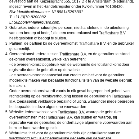
gevestigd aan de
,
,
ongeschikte online content in aanraking komen. Daarvoor enkele tips:
Installeer programma’s voor ouderlijk toezicht op jouw apparaat
. Voorbeelden van
ingeschreven in het Handelsregister onder KvK-nummer
.
programma’s voor ouderlijk toezicht zijn
Netnanny
,
Connectsafely
,
Kaspersky
en
Btw-identificatienummer:
Norton
. Deze programma’s werken zodanig dat toegang tot specifieke websites en
T: +31 (0)70-8200882
online inhoud worden geblokkeerd. Vaak blokkeren deze programma’s standaard al
E:
moc.draugreliaM@troppuS
.
een groot aantal websites waarvan algemeen verondersteld wordt dat deze
Gebruiker: iedere natuurlijke persoon, niet handelend in de uitoefening
ongeschikt zijn voor minderjarigen. Door middel van updates kunnen daar steeds
nieuwe websites aan worden toegevoegd.
van een beroep of bedrijf, die een overeenkomst met
Neem contact op met jouw internetprovider
. Er zijn internetproviders die het mogelijk
heeft gesloten of beoogt te sluiten.
maken dat bepaalde informatie van internet wordt gefilterd. Je kunt jouw
Partijen: de partijen bij de overeenkomst:
en de gebruiker
internetprovider raadplegen om na te vragen of deze service ook voor jou mogelijk
gezamenlijk.
is.
Overeenkomst: iedere tussen
Controleer jouw webbrowser
. Informeer je over de werking van jouw webbrowser
en de gebruiker tot stand
zodat je kunt zien welke websites door jouw minderjarige kinderen zijn bezocht.
gekomen overeenkomst, welke kan betreffen:
Door in geval van ongewenste sitebezoeken jouw minderjarige kinderen daarop
- de overeenkomst tot gebruik van de webruimte die tot stand komt door
aan te spreken, kun je jouw kinderen leren dat de websites niet voor hun geschikt
registratie door de gebruiker op de website;
zijn. Bovendien kun je naar aanleiding daarvan beoordelen in hoeverre jouw kind
- de overeenkomst tot aanschaf van credits om het voor de gebruiker
geïnteresseerd is in bepaalde websites, zodat je bovenstaande tips kunt hanteren.
Praat met jouw kinderen
. Leer jouw minderjarige kinderen dat ze nooit
mogelijk te maken van bepaalde functionaliteiten van de website gebruik
persoonsgegevens of persoonlijke informatie via internet moeten verstrekken aan
te maken.
vreemden, bijvoorbeeld via een chatwebsite. Leer ze ook dat niet iedereen op
Onder overeenkomst wordt voorts in elk geval begrepen het geheel van
internet hoeft te zijn wie ze zeggen te zijn en dat men wel eens verkeerde
rechtsgeldig op de rechtsverhouding tussen de gebruiker en
bedoelingen kan hebben als iemand via het internet contact opneemt met jouw
toepasselijk verklaarde bepaling of uiting, waaronder mede begrepen
kind. Vertel jouw kinderen bovendien dat ze niet met vreemde andere minderjarigen
die zij online hebben ontmoet, moeten afspreken zonder daarover eerst met jou te
het bepaalde in deze algemene voorwaarden.
overleggen. Ook is het raadzaam jouw kind te vertellen dat hij jou meteen moet
Website: iedere website van
waarop de gebruiker
laten weten wanneer iemand op internet contact met hem opneemt of wanneer
overeenkomsten met
kan sluiten en waarop, bij
jouw kind seksueel getinte content of andere content waarvan hij schrikt, op
registratie van de gebruiker, de onderhavige algemene voorwaarden aan
internet tegenkomt.
hem ter hand worden gesteld.
Via deze website verleent
, de exploitant van deze website,
chatdiensten voor entertainmentdoeleinden. Om van deze diensten gebruik te kunnen
Webruimte: het voor de gebruiker middels zijn gebruikersnaam en
maken, heb je credits nodig. Je ontvangt er bij jouw aanmelding een paar gratis, maar
wachtwoord exclusief toegankelijke gedeelte van de website.