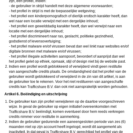
zijn, een profiel, indien:
- de gebruiker in strijd handelt met deze algemene voorwaarden;
- het profiel in strijd is met de toepasselijke wetgeving;
- het profiel een kinderpornografisch of dierlijk erotisch karakter heeft, dan
wel naar een locatie verwijst met een dergelijke inhoud;
- het profiel een gewelddadig karakter heeft, dan wel verwijst naar een
locatie met een dergelijke inhoud;
- het profiel discrimineert naar ras, geslacht, politieke gezindheid,
godsdienst of levensovertuiging;
- het profiel malware en/of virussen bevat dan wel linkt naar websites en/of
digitale bronnen met malware en/of virussen;
- het profiel illegale activiteiten aanspoort, bevordert of aanprijst dan wel
het profiel gelet op ethiek, opmaak, stijl of design niet bij de website past.
Indien een profiel wordt geblokkeerd of verwijderd vindt geen restitutie
van aangeschafte credits plaats. De omstandigheid dat het profiel van de
gebruiker wordt geblokkeerd of verwijderd in de zin van dit artikel, is aan
de gebruiker toe te rekenen. Voor het niet restitueren van aangeschafte
credits kan
dan ook niet aansprakelijk worden gehouden.
Artikel 6. Beëindiging en uitschrijving
De gebruiker kan zijn profiel verwijderen op de daartoe voorgeschreven
wijze. In geval de gebruiker op eigen initiatief overeenkomsten met
beëindigt, komen eventueel door hem reeds verkregen
credits nimmer voor restitutie in aanmerking.
Indien de gebruiker gedurende een aaneengesloten periode van zes (6)
maanden niet op zijn account heeft ingelogd, wordt dit aangemerkt als
inactiviteit. In dat geval is
gerechtigd het profiel van de