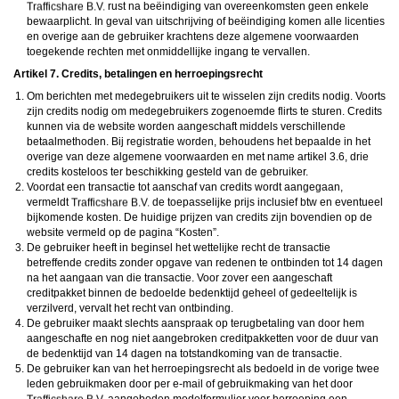
rust na beëindiging van overeenkomsten geen enkele
bewaarplicht. In geval van uitschrijving of beëindiging komen alle licenties
en overige aan de gebruiker krachtens deze algemene voorwaarden
toegekende rechten met onmiddellijke ingang te vervallen.
Artikel 7. Credits, betalingen en herroepingsrecht
Om berichten met medegebruikers uit te wisselen zijn credits nodig. Voorts
zijn credits nodig om medegebruikers zogenoemde flirts te sturen. Credits
kunnen via de website worden aangeschaft middels verschillende
betaalmethoden. Bij registratie worden, behoudens het bepaalde in het
overige van deze algemene voorwaarden en met name artikel 3.6, drie
credits kosteloos ter beschikking gesteld van de gebruiker.
Voordat een transactie tot aanschaf van credits wordt aangegaan,
vermeldt
de toepasselijke prijs inclusief btw en eventueel
bijkomende kosten. De huidige prijzen van credits zijn bovendien op de
website vermeld op de pagina “Kosten”.
De gebruiker heeft in beginsel het wettelijke recht de transactie
betreffende credits zonder opgave van redenen te ontbinden tot 14 dagen
na het aangaan van die transactie. Voor zover een aangeschaft
creditpakket binnen de bedoelde bedenktijd geheel of gedeeltelijk is
verzilverd, vervalt het recht van ontbinding.
De gebruiker maakt slechts aanspraak op terugbetaling van door hem
aangeschafte en nog niet aangebroken creditpakketten voor de duur van
de bedenktijd van 14 dagen na totstandkoming van de transactie.
De gebruiker kan van het herroepingsrecht als bedoeld in de vorige twee
leden gebruikmaken door per e-mail of gebruikmaking van het door