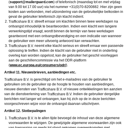
(
moc.draugreliam@troppus
) of telefonisch (maandag tot en met vrijdag
van 9.00 tot 17.00 uur) via het nummer +31(0)70-8200882. Hier zijn geen
kosten aan verbonden, met uitzondering van de gebruikelijke belkosten in
geval de gebruiker telefonisch zijn klacht indient.
streeft ernaar om klachten binnen twee werkdagen na
ontvangst inhoudelijk te beantwoorden. Indien een klacht een langere
verwerkingstijd vraagt, wordt binnen de termijn van twee werkdagen
geantwoord met een ontvangstbevestiging en een indicatie van wanneer
de gebruiker een meer uitvoerig antwoord kan verwachten.
neemt elke klacht serieus en streeft ernaar een passende
oplossing te treffen. Indien de klacht van de gebruiker niet in onderling
overleg kan worden opgelost, kan de gebruiker het geschil voorleggen
aan de geschillencommissie via het ODR-platform
(
www.ec.europa.eu/consumers/odr/
).
Artikel 11. Nieuwsbrieven, aanbiedingen etc.
is gerechtigd om het e-mailadres van de gebruiker te
gebruiken om de gebruiker op de hoogte te houden van aanbiedingen,
nieuwe diensten van
of nieuwe ontwikkelingen ten aanzien
van de dienstverlening van
Indien de gebruiker dergelijke
berichten niet langer wil ontvangen, kan hij zich op de in deze berichten
voorgeschreven wijze voor de ontvangst daarvan uitschrijven.
Artikel 12. Slotbepalingen
is te allen tijde bevoegd de inhoud van deze algemene
voorwaarden te wijzigen. De gewijzigde algemene voorwaarden zijn ook
van toepassing op reeds tot stand gekomen overeenkomsten met