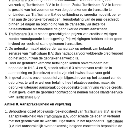
aangeboden modelformulier voor herroeping een
verzoek bij
in te dienen. Zodra
in kennis
is gesteld van het voornemen van de gebruiker om de transactie te
ontbinden, zal
de ontbinding zo spoedig mogelijk per e-
mail aan de gebruiker bevestigen. Terugbetaling van de prijs geschiedt
binnen 14 dagen na ontbinding van de transactie, via dezelfde
betaalmethode als waarmee de gebruiker de credits aanschafte.
is steeds gerechtigd de prijzen van credits te wijzigen
zonder voorafgaande kennisgeving. Prijswijzigingen hebben echter geen
invloed op reeds tot stand gekomen transacties.
De gebruiker maakt niet eerder aanspraak op gebruik van betaalde
services van
dan nadat daarvoor voldoende credittegoed
op het account van de gebruiker aanwezig is.
Door de gebruiker verrichte betalingen komen onverminderd het
bepaalde in lid 3, 4 en 5, alsook artikel 6.3 nimmer voor restitutie in
aanmerking en (kosteloze) credits zijn niet inwisselbaar voor geld.
In geval credits onverhoopt niet zijn bijgeschreven op het account van de
gebruiker, terwijl er wel een betaling heeft plaatsgevonden, maakt de
gebruiker uiteraard aanspraak op deugdelijke bijschrijving van de credits.
In dat geval dient de gebruiker contact op te nemen met de klantenservice
van
Artikel 8. Aansprakelijkheid en vrijwaring
Behoudens opzet of bewuste roekeloosheid van
, is elke
aansprakelijkheid van
voor schade geleden in verband
met het gebruik van de website uitgesloten. In het bijzonder is
niet aansprakelijk overeenkomstig hetgeen concreet is bepaald in de