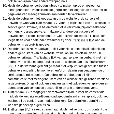
ook, te verwijzen naar andere webpagina’s.
Het is de gebruiker verboden inbreuk te maken op de privésfeer van
medegebruikers. Voorts is het de gebruiker niet toegestaan persoonlijke
gegevens van medegebruikers aan derden te verstrekken.
Het is de gebruiker niet toegestaan om de website of de servers of
netwerken waarvan
voor de exploitatie van de website en
service gebruikmaakt, te belemmeren of te verstoren, bijvoorbeeld door
wormen, virussen, spyware, malware of andere destructieve of
ontwrichtende codes te verzenden. Gebruik van de website is uitsluitend
toegestaan voor doeleinden waarvoor zij door
aan de
gebruiker in gebruik is gegeven.
De gebruiker is zelf verantwoordelijk voor zijn communicatie die hij met
andere gebruikers van de website, zowel online als offline, voert. De
gebruiker vrijwaart
van aanspraken in verband met het
gedrag van welke medegebruiker van de website dan ook.
is in dat verband gerechtigd maar niet verplicht om geschillen tussen
gebruikers onderling te monitoren en/of om daarin een verzoenende of
corrigerende rol te spelen. De gebruiker is gehouden bij zijn
communicatie met medegebruikers van de website zijn gezonde verstand
te gebruiken. Dit geldt ook ten aanzien van het uploaden, verspreiden en
openbaren van content en persoonlijke en alle andere gegevens.
draagt geen verantwoordelijkheid voor de content die
middels de website wordt geüpload, geopenbaard en verspreid, ook niet
wat betreft de content van medegebruikers. De gebruiker gebruikt de
website geheel op eigen risico.
is steeds gerechtigd, doch niet verplicht, om content die
naar haar oordeel inbreuk maakt op het bepaalde in deze algemene