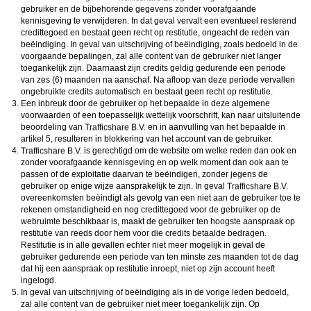
gebruiker en de bijbehorende gegevens zonder voorafgaande
kennisgeving te verwijderen. In dat geval vervalt een eventueel resterend
credittegoed en bestaat geen recht op restitutie, ongeacht de reden van
beëindiging. In geval van uitschrijving of beëindiging, zoals bedoeld in de
voorgaande bepalingen, zal alle content van de gebruiker niet langer
toegankelijk zijn. Daarnaast zijn credits geldig gedurende een periode
van zes (6) maanden na aanschaf. Na afloop van deze periode vervallen
ongebruikte credits automatisch en bestaat geen recht op restitutie.
Een inbreuk door de gebruiker op het bepaalde in deze algemene
voorwaarden of een toepasselijk wettelijk voorschrift, kan naar uitsluitende
beoordeling van
en in aanvulling van het bepaalde in
artikel 5, resulteren in blokkering van het account van de gebruiker.
is gerechtigd om de website om welke reden dan ook en
zonder voorafgaande kennisgeving en op welk moment dan ook aan te
passen of de exploitatie daarvan te beëindigen, zonder jegens de
gebruiker op enige wijze aansprakelijk te zijn. In geval
overeenkomsten beëindigt als gevolg van een niet aan de gebruiker toe te
rekenen omstandigheid en nog credittegoed voor de gebruiker op de
webruimte beschikbaar is, maakt de gebruiker ten hoogste aanspraak op
restitutie van reeds door hem voor die credits betaalde bedragen.
Restitutie is in alle gevallen echter niet meer mogelijk in geval de
gebruiker gedurende een periode van ten minste zes maanden tot de dag
dat hij een aanspraak op restitutie inroept, niet op zijn account heeft
ingelogd.
In geval van uitschrijving of beëindiging als in de vorige leden bedoeld,
zal alle content van de gebruiker niet meer toegankelijk zijn. Op