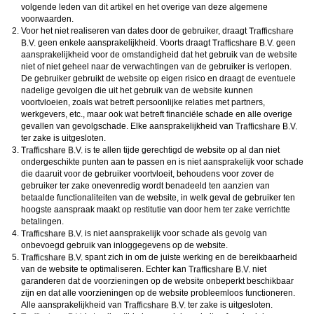
volgende leden van dit artikel en het overige van deze algemene
voorwaarden.
Voor het niet realiseren van dates door de gebruiker, draagt
geen enkele aansprakelijkheid. Voorts draagt
geen
aansprakelijkheid voor de omstandigheid dat het gebruik van de website
niet of niet geheel naar de verwachtingen van de gebruiker is verlopen.
De gebruiker gebruikt de website op eigen risico en draagt de eventuele
nadelige gevolgen die uit het gebruik van de website kunnen
voortvloeien, zoals wat betreft persoonlijke relaties met partners,
werkgevers, etc., maar ook wat betreft financiële schade en alle overige
gevallen van gevolgschade. Elke aansprakelijkheid van
ter zake is uitgesloten.
is te allen tijde gerechtigd de website op al dan niet
ondergeschikte punten aan te passen en is niet aansprakelijk voor schade
die daaruit voor de gebruiker voortvloeit, behoudens voor zover de
gebruiker ter zake onevenredig wordt benadeeld ten aanzien van
betaalde functionaliteiten van de website, in welk geval de gebruiker ten
hoogste aanspraak maakt op restitutie van door hem ter zake verrichtte
betalingen.
is niet aansprakelijk voor schade als gevolg van
onbevoegd gebruik van inloggegevens op de website.
spant zich in om de juiste werking en de bereikbaarheid
van de website te optimaliseren. Echter kan
niet
garanderen dat de voorzieningen op de website onbeperkt beschikbaar
zijn en dat alle voorzieningen op de website probleemloos functioneren.
Alle aansprakelijkheid van
ter zake is uitgesloten.