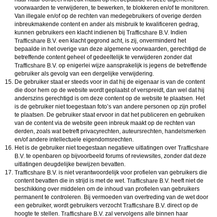
voorwaarden te verwijderen, te bewerken, te blokkeren en/of te monitoren.
Van illegale en/of op de rechten van medegebruikers of overige derden
inbreukmakende content en ander als misbruik te kwalificeren gedrag,
kunnen gebruikers een klacht indienen bij
Indien
een klacht gegrond acht, is zij, onverminderd het
bepaalde in het overige van deze algemene voorwaarden, gerechtigd de
betreffende content geheel of gedeeltelijk te verwijderen zonder dat
op enigerlei wijze aansprakelijk is jegens de betreffende
gebruiker als gevolg van een dergelijke verwijdering.
De gebruiker staat er steeds voor in dat hij de eigenaar is van de content
die door hem op de website wordt geplaatst of verspreidt, dan wel dat hij
anderszins gerechtigd is om deze content op de website te plaatsen. Het
is de gebruiker niet toegestaan foto’s van andere personen op zijn profiel
te plaatsen. De gebruiker staat ervoor in dat het publiceren en gebruiken
van de content via de website geen inbreuk maakt op de rechten van
derden, zoals wat betreft privacyrechten, auteursrechten, handelsmerken
en/of andere intellectuele eigendomsrechten.
Het is de gebruiker niet toegestaan negatieve uitlatingen over
te openbaren op bijvoorbeeld forums of reviewsites, zonder dat deze
uitlatingen deugdelijke bewijzen bevatten.
is niet verantwoordelijk voor profielen van gebruikers die
content bevatten die in strijd is met de wet.
heeft niet de
beschikking over middelen om de inhoud van profielen van gebruikers
permanent te controleren. Bij vermoeden van overtreding van de wet door
een gebruiker, wordt gebruikers verzocht
direct op de
hoogte te stellen.
zal vervolgens alle binnen haar