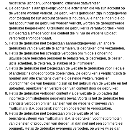
racistische uitingen, (kinder)porno, crimineel dataverkeer.
De gebruiker is aansprakelijk voor alle activiteiten die via zijn account op
de website worden verricht. De gebruiker is gehouden zijn inloggegevens
voor toegang tot zijn account geheim te houden. Alle handelingen die op
het account van de gebruiker worden verricht, worden de geregistreerde
gebruiker toegerekend. Uitsluitend de gebruiker is verantwoordelijk voor
zijn gedrag alsmede voor alle content die hij via de website uploadt,
verspreidt en/of openbaart.
Het is de gebruiker niet toegestaan aanmeldgegevens van andere
gebruikers van de website te achterhalen, te gebruiken of te verzamelen.
Het is de gebruiker ten strengste verboden om middels onderling
uitwisselbare berichten personen te belasteren, te bedreigen, te pesten,
uit te schelden, te treiteren, te stalken of te intimideren.
Het is de gebruiker niet toegestaan de website te gebruiken voor illegale
of anderszins ongeoorloofde doeleinden. De gebruiker is verplicht zich te
houden aan alle krachtens overheid gestelde wetten, regels en
voorschriften die van toepassing zijn op het gebruik van de website en het
uploaden, openbaren en verspreiden van content door de gebruiker.
Het is de gebruiker verboden content via de website te uploaden dat
incorrecte of misleidende gegevens bevat. Voorts is het de gebruiker ten
strengste verboden om ten aanzien van de website of servers van
opzettelijk storingen of defecten te veroorzaken.
Het is de gebruiker niet toegestaan om de website of het
berichtensysteem van
te gebruiken voor het promoten
van diensten of producten van derden, al dan niet met een commercieel
oogmerk. Het is de gebruiker eveneens verboden, op welke wijze dan