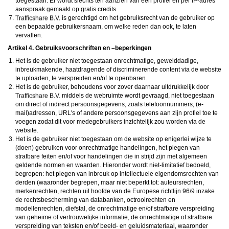
toegestaan. Er wordt slechts ten aanzien van één profiel en per IP-adres
aanspraak gemaakt op gratis credits.
is gerechtigd om het gebruiksrecht van de gebruiker op
een bepaalde gebruikersnaam, om welke reden dan ook, te laten
vervallen.
Artikel 4. Gebruiksvoorschriften en –beperkingen
Het is de gebruiker niet toegestaan onrechtmatige, gewelddadige,
inbreukmakende, haatdragende of discriminerende content via de website
te uploaden, te verspreiden en/of te openbaren.
Het is de gebruiker, behoudens voor zover daarnaar uitdrukkelijk door
middels de webruimte wordt gevraagd, niet toegestaan
om direct of indirect persoonsgegevens, zoals telefoonnummers, (e-
mail)adressen, URL's of andere persoonsgegevens aan zijn profiel toe te
voegen zodat dit voor medegebruikers inzichtelijk zou worden via de
website.
Het is de gebruiker niet toegestaan om de website op enigerlei wijze te
(doen) gebruiken voor onrechtmatige handelingen, het plegen van
strafbare feiten en/of voor handelingen die in strijd zijn met algemeen
geldende normen en waarden. Hieronder wordt niet-limitatief bedoeld,
begrepen: het plegen van inbreuk op intellectuele eigendomsrechten van
derden (waaronder begrepen, maar niet beperkt tot: auteursrechten,
merkenrechten, rechten uit hoofde van de Europese richtlijn 96/9 inzake
de rechtsbescherming van databanken, octrooirechten en
modellenrechten, diefstal, de onrechtmatige en/of strafbare verspreiding
van geheime of vertrouwelijke informatie, de onrechtmatige of strafbare
verspreiding van teksten en/of beeld- en geluidsmateriaal, waaronder