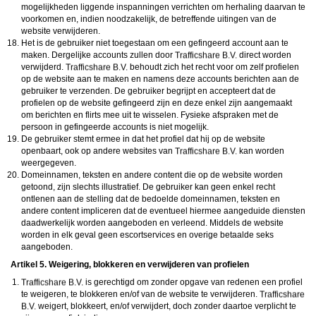
mogelijkheden liggende inspanningen verrichten om herhaling daarvan te
voorkomen en, indien noodzakelijk, de betreffende uitingen van de
website verwijderen.
Het is de gebruiker niet toegestaan om een gefingeerd account aan te
maken. Dergelijke accounts zullen door
direct worden
verwijderd.
behoudt zich het recht voor om zelf profielen
op de website aan te maken en namens deze accounts berichten aan de
gebruiker te verzenden. De gebruiker begrijpt en accepteert dat de
profielen op de website gefingeerd zijn en deze enkel zijn aangemaakt
om berichten en flirts mee uit te wisselen. Fysieke afspraken met de
persoon in gefingeerde accounts is niet mogelijk.
De gebruiker stemt ermee in dat het profiel dat hij op de website
openbaart, ook op andere websites van
kan worden
weergegeven.
Domeinnamen, teksten en andere content die op de website worden
getoond, zijn slechts illustratief. De gebruiker kan geen enkel recht
ontlenen aan de stelling dat de bedoelde domeinnamen, teksten en
andere content impliceren dat de eventueel hiermee aangeduide diensten
daadwerkelijk worden aangeboden en verleend. Middels de website
worden in elk geval geen escortservices en overige betaalde seks
aangeboden.
Artikel 5. Weigering, blokkeren en verwijderen van profielen
is gerechtigd om zonder opgave van redenen een profiel
te weigeren, te blokkeren en/of van de website te verwijderen.
weigert, blokkeert, en/of verwijdert, doch zonder daartoe verplicht te