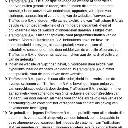
is te allen tijde bevoegd de website of onderdelen
daarvan buiten gebruik te (doen) stellen indien dit naar haar oordeel
wenselijk is ten aanzien van onderhoud, upgrades, verhelpen van
storingen, aanpassing of verbetering van de website of servers van
of derden. Alle aansprakelijkheid van
als
gevolg van ontoegankelijkheid of verminderde toegankelijkheid of
bruikbaarheid van de website of onderdelen daarvan is uitgesloten.
is niet aansprakelijk voor programmeerfouten van de
website. Voorts is
, behoudens opzet en bewuste
roekeloosheid harerzijds, niet aansprakelijk voor virussen of andere
schadelijke componenten die door middel van de website of servers van
of derden schade aanrichten aan de hard- of software
van de gebruiker.
Indien de website verwijzingen bevat, bijvoorbeeld door middel van
hyperlinks, naar de websites van derden, is
nimmer
aansprakelijk voor de inhoud van deze websites.
spant zich naar alle redelijkheid in de website en de
overige systemen van
te beveiligen tegen enige vorm
van onrechtmatig gebruik door derden.
is echter nimmer
aansprakelijk voor schending van (intellectuele eigendoms)rechten van
de gebruiker door derden, alsmede voor schade als gevolg van verlies of
beschadiging van content of het verzenden van content als gevolg van
onvoldoende beveiliging.
De gebruiker is jegens
aansprakelijk voor alle schade die
door hem is veroorzaakt als gevolg van een inbreuk op het bepaalde in
deze algemene voorwaarden, het middels de systemen van
verspreiden van virussen, wormen et cetera, evenals voor schade als