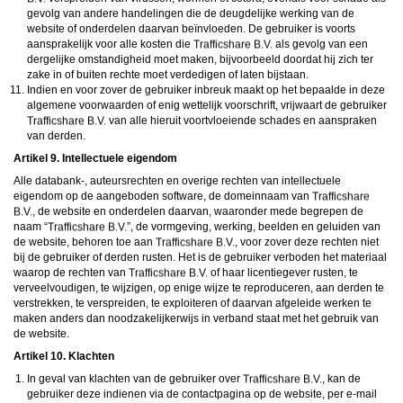
gevolg van andere handelingen die de deugdelijke werking van de
website of onderdelen daarvan beïnvloeden. De gebruiker is voorts
aansprakelijk voor alle kosten die
als gevolg van een
dergelijke omstandigheid moet maken, bijvoorbeeld doordat hij zich ter
zake in of buiten rechte moet verdedigen of laten bijstaan.
Indien en voor zover de gebruiker inbreuk maakt op het bepaalde in deze
algemene voorwaarden of enig wettelijk voorschrift, vrijwaart de gebruiker
van alle hieruit voortvloeiende schades en aanspraken
van derden.
Artikel 9. Intellectuele eigendom
Alle databank-, auteursrechten en overige rechten van intellectuele
eigendom op de aangeboden software, de domeinnaam van
, de website en onderdelen daarvan, waaronder mede begrepen de
naam “
”, de vormgeving, werking, beelden en geluiden van
de website, behoren toe aan
, voor zover deze rechten niet
bij de gebruiker of derden rusten. Het is de gebruiker verboden het materiaal
waarop de rechten van
of haar licentiegever rusten, te
verveelvoudigen, te wijzigen, op enige wijze te reproduceren, aan derden te
verstrekken, te verspreiden, te exploiteren of daarvan afgeleide werken te
maken anders dan noodzakelijkerwijs in verband staat met het gebruik van
de website.
Artikel 10. Klachten
In geval van klachten van de gebruiker over
, kan de
gebruiker deze indienen via de contactpagina op de website, per e-mail