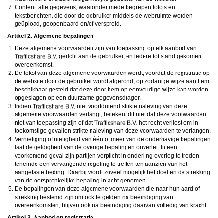
daarna dien je voor credits te betalen. De kosten daarvoor tref je aan bij jouw
Content: alle gegevens, waaronder mede begrepen foto’s en
bestelling van credits en op de pagina
Kosten
.
tekstberichten, die door de gebruiker middels de webruimte worden
behoudt zich het recht voor om zelf profielen op deze website aan te
maken en namens deze profielen berichten aan jou als gebruiker te verzenden. Door
geüpload, geopenbaard en/of verspreid.
gebruik van deze website begrijp en accepteer je dat de profielen op deze website
Artikel 2. Algemene bepalingen
gefingeerd zijn. Deze gefingeerde profielen zijn alleen aangemaakt om berichten en
flirts mee uit te wisselen; fysieke afspraken met de persoon achter een gefingeerd
Deze algemene voorwaarden zijn van toepassing op elk aanbod van
profiel zijn dan ook niet mogelijk.
gericht aan de gebruiker, en iedere tot stand gekomen
Deze site wordt beschermd door reCAPTCHA, het
Privacybeleid
en de
Algemene
Voorwaarden
van Google zijn van toepassing.
overeenkomst.
hanteert een beschermplan met als doel het herkennen en in
De tekst van deze algemene voorwaarden wordt, voordat de registratie op
bescherming nemen van consumenten die de aard van de diensten op deze website
de website door de gebruiker wordt afgerond, op zodanige wijze aan hem
mogelijk niet begrijpen. Het beschermplan houdt onder meer in dat jijzelf, maar ook
beschikbaar gesteld dat deze door hem op eenvoudige wijze kan worden
derden een toegangsverbod voor jou kunnen aanvragen. Meer informatie hierover tref
opgeslagen op een duurzame gegevensdrager.
je aan op de pagina
Toegangsverbod
.
Op het gebruik van deze website zijn de
algemene voorwaarden
,
cookieverklaring
Indien
niet voortdurend strikte naleving van deze
en
privacybeleid
van
van toepassing. Door op
"Akkoord en
algemene voorwaarden verlangt, betekent dit niet dat deze voorwaarden
doorgaan"
te klikken ga je met de
cookieverklaring
en
privacybeleid
akkoord.
niet van toepassing zijn of dat
het recht verliest om in
Indien je je op de website registreert, ga je tevens akkoord met de
algemene
toekomstige gevallen strikte naleving van deze voorwaarden te verlangen.
voorwaarden
.
Vernietiging of nietigheid van één of meer van de onderhavige bepalingen
laat de geldigheid van de overige bepalingen onverlet. In een
voorkomend geval zijn partijen verplicht in onderling overleg te treden
teneinde een vervangende regeling te treffen ten aanzien van het
aangetaste beding. Daarbij wordt zoveel mogelijk het doel en de strekking
van de oorspronkelijke bepaling in acht genomen.
De bepalingen van deze algemene voorwaarden die naar hun aard of
strekking bestemd zijn om ook te gelden na beëindiging van
overeenkomsten, blijven ook na beëindiging daarvan volledig van kracht.
Artikel 3. Aanbod en registratie